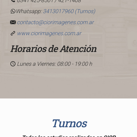
0341 425-8501
/
421-1408
Whatsapp:
3413017960 (Turnos)
contacto@ciorimagenes.com.ar
www.ciorimagenes.com.ar
Horarios de Atención
Lunes a Viernes: 08:00 - 19:00 h
Turnos